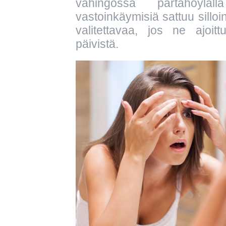
vahingossa partahöylä
vastoinkäymisiä sattuu silloin 
valitettavaa, jos ne ajoi
päivistä.