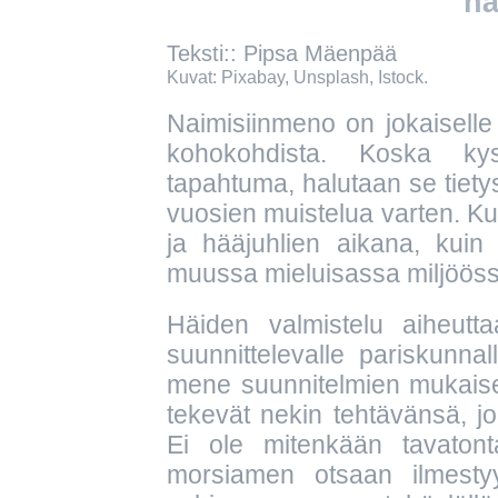
hä
Teksti:: Pipsa Mäenpää
Kuvat: Pixabay, Unsplash, Istock.
Naimisiinmeno on jokaiselle
kohokohdista. Koska kys
tapahtuma, halutaan se tietys
vuosien muistelua varten. Kuv
ja hääjuhlien aikana, kuin
muussa mieluisassa miljööss
Häiden valmistelu aiheutta
suunnittelevalle pariskunnal
mene suunnitelmien mukaises
tekevät nekin tehtävänsä, j
Ei ole mitenkään tavaton
morsiamen otsaan ilmesty