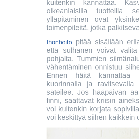
kuitenkin kannattaa. Kas
oikeanlaisilla tuotteilla 
ylläpitäminen ovat yksinker
toimenpiteitä, jotka palkitse
pitää sisällään eril
Ihonhoito
että sulhanen voivat valita
pohjalta. Tummien silmänalu
vähentäminen onnistuu siihen 
Ennen häitä kannattaa 
kuorinnalla ja ravitsevalla
säteilee. Jos hääpäivän a
finni, saattavat kriisin aine
voi kuitenkin korjata sopivilla
voi keskittyä siihen kaikkein