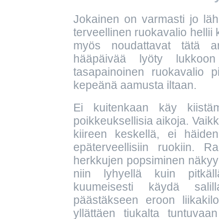
Jokainen on varmasti jo lähe
terveellinen ruokavalio hellii
myös noudattavat tätä ar
hääpäivää lyöty lukko
tasapainoinen ruokavalio p
kepeänä aamusta iltaan.
Ei kuitenkaan käy kiistä
poikkeuksellisia aikoja. Vaik
kiireen keskellä, ei häide
epäterveellisiin ruokiin. 
herkkujen popsiminen näkyy u
niin lyhyellä kuin pitkäl
kuumeisesti käydä sali
päästäkseen eroon liikakil
yllättäen tiukalta tuntuv