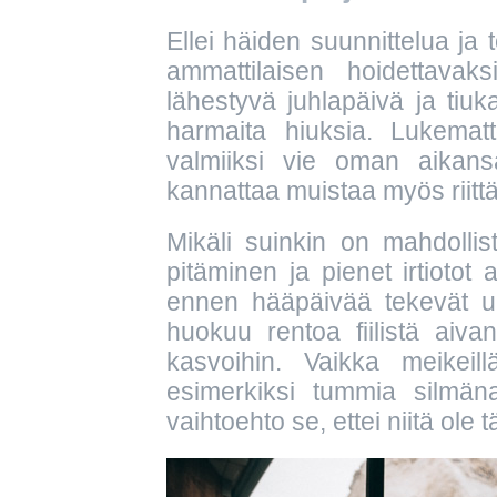
Ellei häiden suunnittelua ja
ammattilaisen hoidettavak
lähestyvä juhlapäivä ja tiuka
harmaita hiuksia. Lukematt
valmiiksi vie oman aikans
kannattaa muistaa myös riitt
Mikäli suinkin on mahdollista
pitäminen ja pienet irtiotot 
ennen hääpäivää tekevät ul
huokuu rentoa fiilistä aiva
kasvoihin. Vaikka meikeill
esimerkiksi tummia silmän
vaihtoehto se, ettei niitä ole