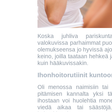
Koska juhliva pariskunt
valokuvissa parhaimmat puo
olemukseensa jo hyvissä ajoi
keino, joilla taataan hehkeä 
kuin hääkuvissakin.
Ihonhoitorutiinit kuntoo
Oli menossa naimisiin tai 
pitämisen kannalta yksi t
ihostaan voi huolehtia mone
viedä aikaa tai säästöjä.